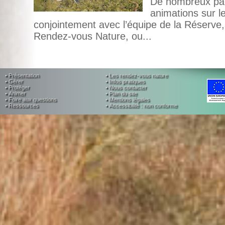
De nombreux par
animations sur l
conjointement avec l’équipe de la Réserv
Rendez-vous Nature, ou...
• Présentation
• Les rendez-vous nature
• Gérer
• Infos pratiques
• Protéger
• Nous contacter
• Animer
• Plan du site
• Foire aux questions
• Mentions légales
• Ressources
• Accessibilité : non conforme