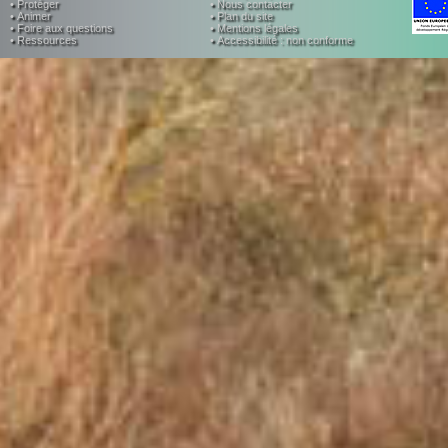
• Protéger
• Nous contacter
• Animer
• Plan du site
• Foire aux questions
• Mentions légales
• Ressources
• Accessibilité : non conforme