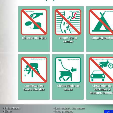
déchets interdits
rester sur le
camping interdi
sentier
cueillette des
chien admis en
circulation de
fleurs interdite
laisse
véhicules à
moteurs interdit
• Présentation
• Les rendez-vous nature
• Gérer
• Infos pratiques